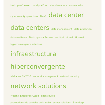
backup software
cloud platform
cloud solutions
conmutador
data center
cybersecurity operations
DaaS
data centers
data management
data protection
data resilience
Desktop as a Service
escritorio virtual
Huawei
hyperconvergence solutions
infraestructura
hiperconvergente
Mellanox SN2010
network management
network security
network solutions
Nutanix Enterprise Cloud
open source
proveedores de servicios en la nube
server solutions
StorMagic