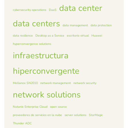
data center
cybersecurity operations
DaaS
data centers
data management
data protection
data resilience
Desktop as a Service
escritorio virtual
Huawei
hyperconvergence solutions
infraestructura
hiperconvergente
Mellanox SN2010
network management
network security
network solutions
Nutanix Enterprise Cloud
open source
proveedores de servicios en la nube
server solutions
StorMagic
Thunder ADC